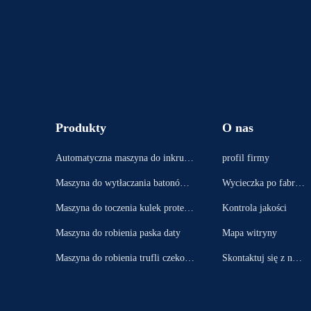
Produkty
O nas
Automatyczna maszyna do inkrust
profil firmy
owania
Maszyna do wytłaczania batonów b
Wycieczka po fabryc
iałkowych
e
Maszyna do toczenia kulek protein
Kontrola jakości
owych
Maszyna do robienia paska daty
Mapa witryny
Maszyna do robienia trufli czekola
Skontaktuj się z nam
dowych
i