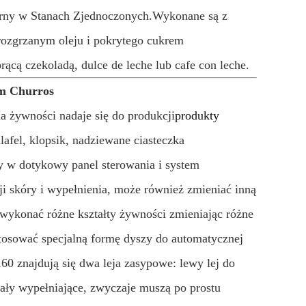
larny w Stanach Zjednoczonych.Wykonane są z
 rozgrzanym oleju i pokrytego cukrem
cą czekoladą, dulce de leche lub cafe con leche.
em Churros
 żywności nadaje się do produkcji
produkty
alafel, klopsik, nadziewane ciasteczka
y w dotykowy panel sterowania i system
ji skóry i wypełnienia, może również zmieniać inną
wykonać różne kształty żywności zmieniając różne
tosować specjalną formę dyszy do automatycznej
0 znajdują się dwa leja zasypowe: lewy lej do
iały wypełniające, zwyczaje muszą po prostu