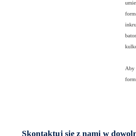
umie
form
inkr
bato
kulk
Aby 
form
Skontaktuj się z nami w dowo