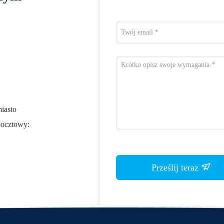
miasto
pocztowy:
Prześlij teraz