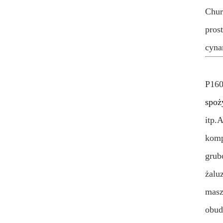
Chur
pros
cyna
P160
spoż
itp.
A
komp
grub
żalu
masz
obud