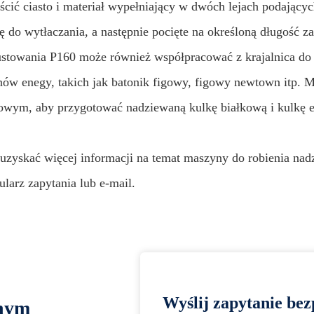
ścić ciasto i materiał wypełniający w dwóch lejach podający
ę do wytłaczania, a następnie pocięte na określoną długość z
ustowania P160 może również współpracować z krajalnica do
nów enegy, takich jak batonik figowy, figowy newtown itp.
owym, aby przygotować nadziewaną kulkę białkową i kulkę e
uzyskać więcej informacji na temat maszyny do robienia nad
ularz zapytania lub e-mail.
Wyślij zapytanie bez
lnym