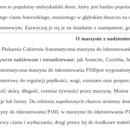
ros to popularny meksykański deser, który jest bardzo popu
tego ciasta francuskiego, smażonego w głębokim tłuszczu na
monowym. Zazwyczaj je się je na śniadanie z szampanem, gorą
O maszynie z nadzieni
 Piekarnia Cukiernia Automatyczna maszyna do inkrustowania
ywcze nadziewane i nienadziewane
, jak Arancini, Coxinha, f
utomatyczna maszyna do inkrustowania P160
jest wyposażon
uterowy do regulacji prędkości, wagi, rozmiaru oraz proporc
ość skóry, długość, rozmiar żywności przez maszynę. Można 
zje lub formy. Do robienia napełnionych churros możemy dos
yny do inkrustowania P160, w maszynie do inkrustowania P16
owy ciasta i wytłaczania, drugi prawy lej do środkowe mater