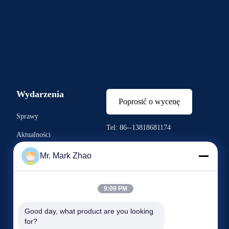
Wydarzenia
Poprosić o wycenę
Sprawy
Tel: 86--13818681174
Aktualności



Mr. Mark Zhao
9:09 PM
Good day, what product are you looking 
for?