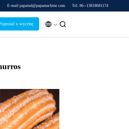
E-mail papaind@papamachine.com
Tel: 86--13818681174


Poprosić o wycenę
hurros