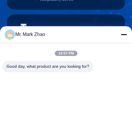
papaind@papamachine.com
E-mail
Mr. Mark Zhao
10:57 PM
0086-13818681174
Good day, what product are you looking for?
Telefon:
Shanghai Papa Industrial Co.,LTD