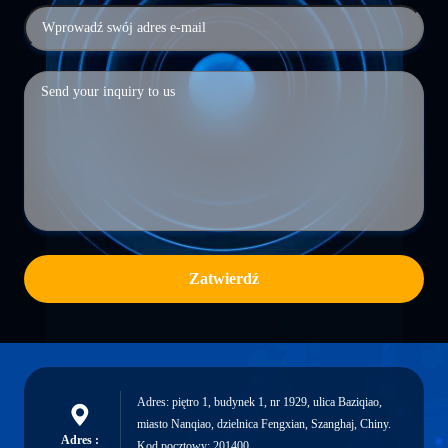
Zatwierdź
Adres: piętro 1, budynek 1, nr 1929, ulica Baziqiao,
miasto Nanqiao, dzielnica Fengxian, Szanghaj, Chiny.
Adres :
Kod pocztowy: 201400