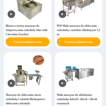
Blatowa ręczna maszyna do
PE8 Mała maszyna do oblewania
temperowania czekolady blat stołu
czekoladą z tunelem chłodzącym 3,2
Chocolate Enrober
m
Uzyskaj najlepszą cenę
Uzyskaj najlepszą cenę
Maszyna do oblewania ciasta
Mała maszyna do oblodzenia
czekoladą Cukierki Biszkoptowe
czekoladą daktyli / śliwek / śliwek
oblewanie czekolady
suszonych