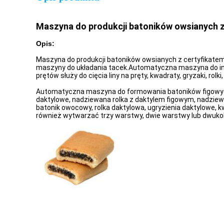
Maszyna do produkcji batoników owsianych z
Opis:
Maszyna do produkcji batoników owsianych z certyfikate
maszyny do układania tacek.Automatyczna maszyna do inkr
prętów służy do cięcia liny na pręty, kwadraty, gryzaki, r
Automatyczna maszyna do formowania batoników figowych
daktylowe, nadziewana rolka z daktylem figowym, nadziewane
batonik owocowy, rolka daktylowa, ugryzienia daktylowe, k
również wytwarzać trzy warstwy, dwie warstwy lub dwuko