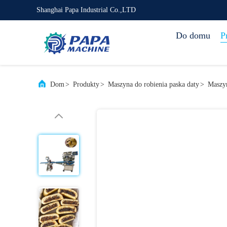
Shanghai Papa Industrial Co.,LTD
Do domu
P
Dom
>
Produkty
>
Maszyna do robienia paska daty
>
Maszyn