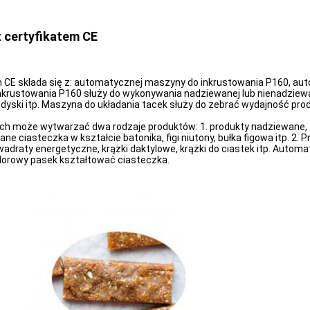
 certyfikatem CE
m CE składa się z: automatycznej maszyny do inkrustowania P160, au
ustowania P160 służy do wykonywania nadziewanej lub nienadziewanej 
olki, dyski itp. Maszyna do układania tacek służy do zebrać wydajność p
 może wytwarzać dwa rodzaje produktów: 1. produkty nadziewane, ta
 ciasteczka w kształcie batonika, figi niutony, bułka figowa itp. 2. 
wadraty energetyczne, krążki daktylowe, krążki do ciastek itp. Automa
lorowy pasek kształtować ciasteczka.