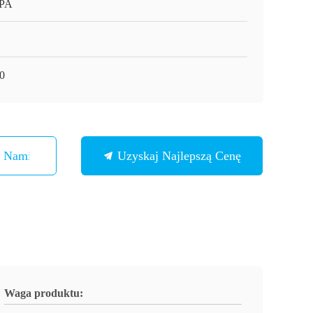
APA
0
Z Nami
Uzyskaj Najlepszą Cenę
Waga produktu: