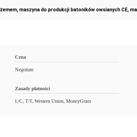
 dżemem
,
maszyna do produkcji batoników owsianych CE
,
ma
Cena
Negotiate
Zasady płatności
L/C, T/T, Western Union, MoneyGram