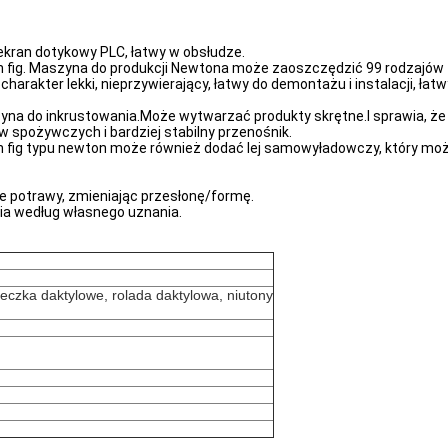
kran dotykowy PLC, łatwy w obsłudze.
ig. Maszyna do produkcji Newtona może zaoszczędzić 99 rodzajów t
rakter lekki, nieprzywierający, łatwy do demontażu i instalacji, łat
na do inkrustowania.Może wytwarzać produkty skrętne.I sprawia, że ​​
 spożywczych i bardziej stabilny przenośnik.
fig typu newton może również dodać lej samowyładowczy, który mo
 potrawy, zmieniając przesłonę/formę.
enia według własnego uznania.
eczka daktylowe, rolada daktylowa, niutony