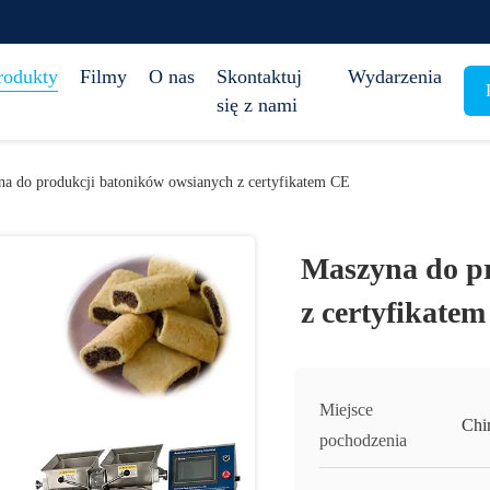
rodukty
Filmy
O nas
Skontaktuj
Wydarzenia
się z nami
a do produkcji batoników owsianych z certyfikatem CE
Maszyna do p
z certyfikate
Miejsce
Chi
pochodzenia