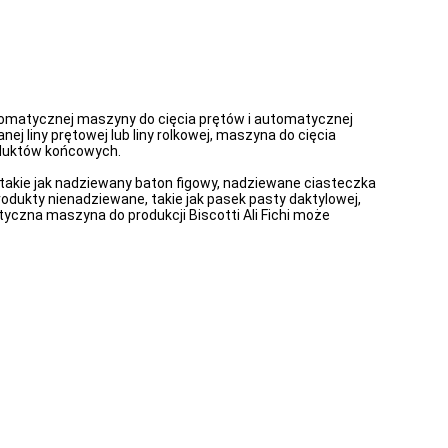
tomatycznej maszyny do cięcia prętów i automatycznej
liny prętowej lub liny rolkowej, maszyna do cięcia
roduktów końcowych.
kie jak nadziewany baton figowy, nadziewane ciasteczka
Produkty nienadziewane, takie jak pasek pasty daktylowej,
tyczna maszyna do produkcji Biscotti Ali Fichi może