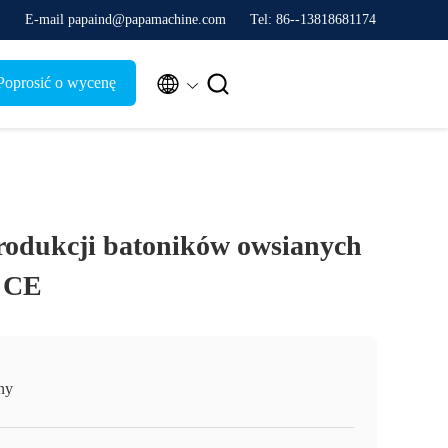
E-mail papaind@papamachine.com
Tel: 86--13818681174


Poprosić o wycenę
rodukcji batoników owsianych
m CE
ny