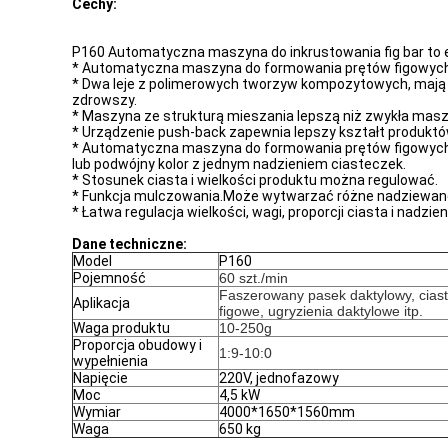
Cechy:
P160 Automatyczna maszyna do inkrustowania fig bar to e
* Automatyczna maszyna do formowania prętów figowych f
* Dwa leje z polimerowych tworzyw kompozytowych, mają cha
zdrowszy.
* Maszyna ze strukturą mieszania lepszą niż zwykła maszy
* Urządzenie push-back zapewnia lepszy kształt produktów
* Automatyczna maszyna do formowania prętów figowych 
lub podwójny kolor z jednym nadzieniem ciasteczek.
* Stosunek ciasta i wielkości produktu można regulować.
* Funkcja mulczowania.Może wytwarzać różne nadziewane
* Łatwa regulacja wielkości, wagi, proporcji ciasta i nadzi
Dane techniczne:
Model
P160
Pojemność
60 szt./min
Faszerowany pasek daktylowy, ciast
Aplikacja
figowe, ugryzienia daktylowe itp.
Waga produktu
10-250g
Proporcja obudowy i
1:9-10:0
wypełnienia
Napięcie
220V, jednofazowy
Moc
4,5 kW
Wymiar
4000*1650*1560mm
Waga
650 kg