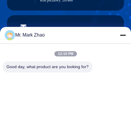
Kod pocztowy: 201400
papaind@papamachine.com
E-mail
Mr. Mark Zhao
12:10 PM
0086-13818681174
Good day, what product are you looking for?
Telefon:
Shanghai Papa Industrial Co.,LTD