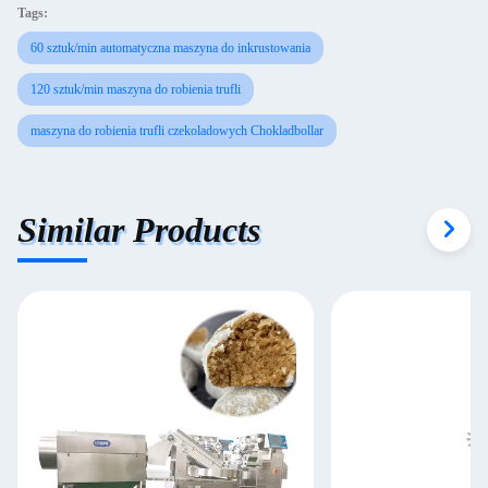
Tags:
60 sztuk/min automatyczna maszyna do inkrustowania
120 sztuk/min maszyna do robienia trufli
maszyna do robienia trufli czekoladowych Chokladbollar
Similar Products