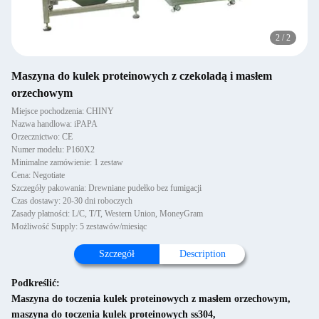
2
/
2
Maszyna do kulek proteinowych z czekoladą i masłem
orzechowym
Miejsce pochodzenia: CHINY
Nazwa handlowa: iPAPA
Orzecznictwo: CE
Numer modelu: P160X2
Minimalne zamówienie: 1 zestaw
Cena: Negotiate
Szczegóły pakowania: Drewniane pudełko bez fumigacji
Czas dostawy: 20-30 dni roboczych
Zasady płatności: L/C, T/T, Western Union, MoneyGram
Możliwość Supply: 5 zestawów/miesiąc
Szczegół
Description
Podkreślić:
Maszyna do toczenia kulek proteinowych z masłem orzechowym
,
maszyna do toczenia kulek proteinowych ss304
,