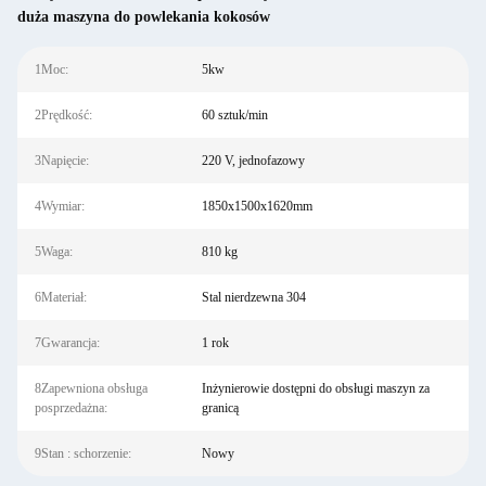
duża maszyna do powlekania kokosów
1Moc:
5kw
2Prędkość:
60 sztuk/min
3Napięcie:
220 V, jednofazowy
4Wymiar:
1850x1500x1620mm
5Waga:
810 kg
6Materiał:
Stal nierdzewna 304
7Gwarancja:
1 rok
8Zapewniona obsługa
Inżynierowie dostępni do obsługi maszyn za
posprzedażna:
granicą
9Stan : schorzenie:
Nowy