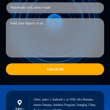
Zatwierdź
Adres: piętro 1, budynek 1, nr 1929, ulica Baziqiao,
miasto Nanqiao, dzielnica Fengxian, Szanghaj, Chiny.
Adres :