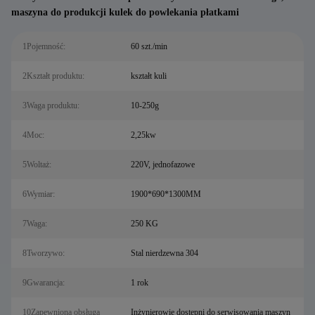
maszyna do produkcji kulek do powlekania płatkami
1Pojemność:
60 szt./min
2Kształt produktu:
kształt kuli
3Waga produktu:
10-250g
4Moc:
2,25kw
5Woltaż:
220V, jednofazowe
6Wymiar:
1900*690*1300MM
7Waga:
250 KG
8Tworzywo:
Stal nierdzewna 304
9Gwarancja:
1 rok
10Zapewniona obsługa
Inżynierowie dostępni do serwisowania maszyn