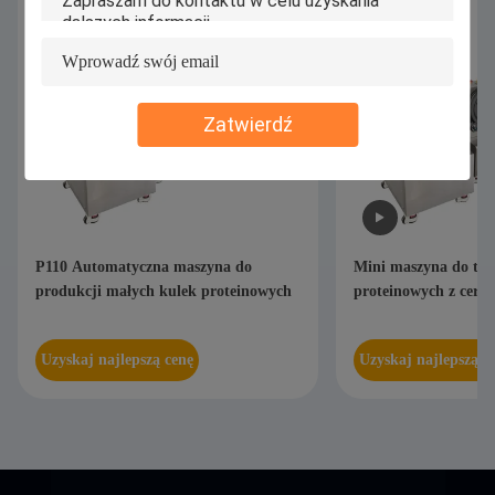
Zatwierdź
P110 Automatyczna maszyna do
Mini maszyna do toc
produkcji małych kulek proteinowych
proteinowych z cert
Uzyskaj najlepszą cenę
Uzyskaj najlepszą c