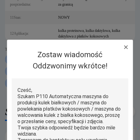
posprzedażna:
za granicą
11Stan:
NOWY
kulka proteinowa, kulka daktylowa, kulka
12Aplikacja:
daktylowa z płatków kokosowych
Tags:
Zostaw wiadomość
250g Maszyna do toczenia kulek proteinowych
Oddzwonimy wkrótce!
Maszyna do toczenia kulek proteinowych iPAPA
Maszyna do toczenia kulek proteinowych P160
Similar Products