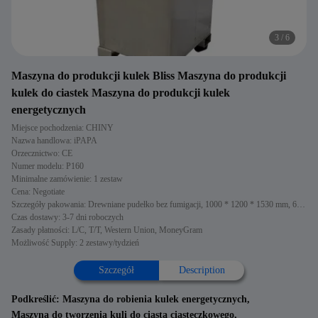
3
/
6
Maszyna do produkcji kulek Bliss Maszyna do produkcji
kulek do ciastek Maszyna do produkcji kulek
energetycznych
Miejsce pochodzenia: CHINY
Nazwa handlowa: iPAPA
Orzecznictwo: CE
Numer modelu: P160
Minimalne zamówienie: 1 zestaw
Cena: Negotiate
Szczegóły pakowania: Drewniane pudełko bez fumigacji, 1000 * 1200 * 1530 mm, 650 * 700 * 900 mm
Czas dostawy: 3-7 dni roboczych
Zasady płatności: L/C, T/T, Western Union, MoneyGram
Możliwość Supply: 2 zestawy/tydzień
Szczegół
Description
Podkreślić:
Maszyna do robienia kulek energetycznych
,
Maszyna do tworzenia kuli do ciasta ciasteczkowego
,