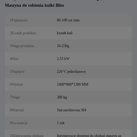
Maszyna do robienia kulki Bliss
1Pojemność:
60-100 szt./min
2Kształt produktu:
kształt kuli
3Waga produktu:
10-250g
4Moc:
2,55 kW
5Napięcie:
220 V, jednofazowy
6Wymiar:
2400*860*1300 MM
7Waga:
380 kg
8Materiał:
Stal nierdzewna 304
9Gwarancja:
1 rok
10Zapewniona obsługa
Inżynierowie dostępni do obsługi maszyn za