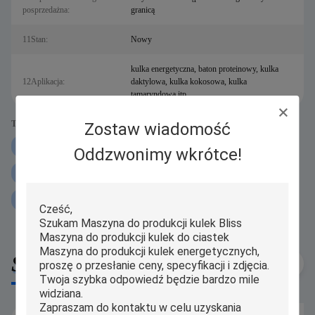
posprzedażna:
granicą
11Stan:
Nowy
kulka energetyczna, baton proteinowy, kulka
12Aplikacja:
daktylowa, kulka kokosowa, kulka
tamaryndowa itp.
Tags:
Zostaw wiadomość
250g Maszyna do toczenia kulek proteinowych
Oddzwonimy wkrótce!
Maszyna do toczenia kulek proteinowych iPAPA
Maszyna do toczenia kulek proteinowych P160
Similar Products