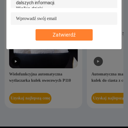
Zatwierdź
Wielofunkcyjna automatyczna
Automatyczna maszy
wytłaczarka kulek owocowych P110
kulek do ciasta z ce
Uzyskaj najlepszą cenę
Uzyskaj najlepszą c