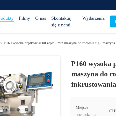
rodukty
Filmy
O nas
Skontaktuj
Wydarzenia
się z nami
>
P160 wysoka prędkość 4000 zdjęć / min maszyna do robienia fig / maszyna
P160 wysoka p
maszyna do ro
inkrustowani
Miejsce
CH
pochodzenia