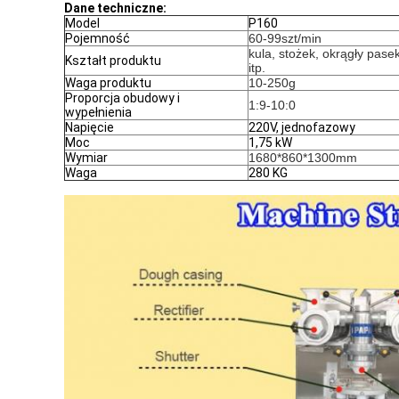
Dane techniczne:
Model
P160
Pojemność
60-99szt/min
kula, stożek, okrągły pas
Kształt produktu
itp.
Waga produktu
10-250g
Proporcja obudowy i
1:9-10:0
wypełnienia
Napięcie
220V, jednofazowy
Moc
1,75 kW
Wymiar
1680*860*1300mm
Waga
280 KG