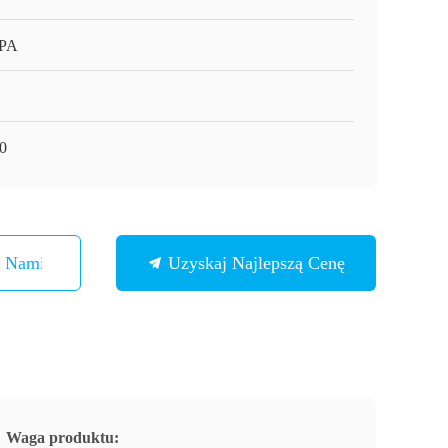
APA
0
Z Nami
Uzyskaj Najlepszą Cenę
Waga produktu: