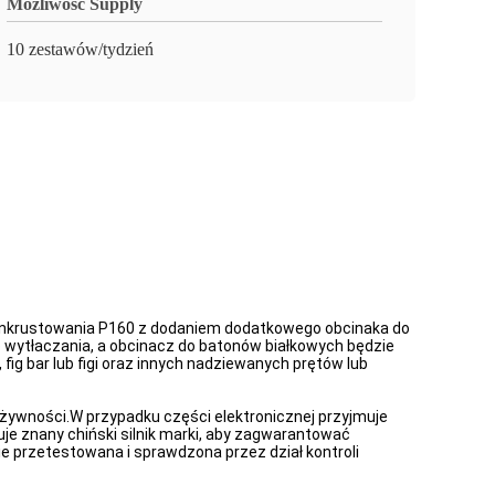
Możliwość Supply
10 zestawów/tydzień
o inkrustowania P160 z dodaniem dodatkowego obcinaka do
wytłaczania, a obcinacz do batonów białkowych będzie
ig bar lub figi oraz innych nadziewanych prętów lub
żywności.W przypadku części elektronicznej przyjmuje
je znany chiński silnik marki, aby zagwarantować
przetestowana i sprawdzona przez dział kontroli