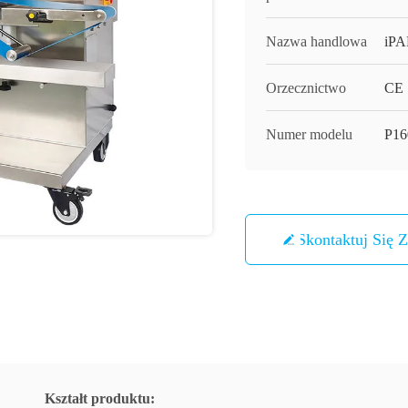
Nazwa handlowa
iP
Orzecznictwo
CE
Numer modelu
P16
Skontaktuj Się 
Kształt produktu: