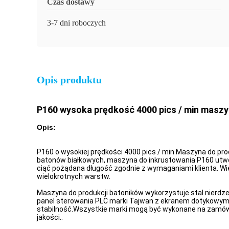
Czas dostawy
3-7 dni roboczych
Opis produktu
P160 wysoka prędkość 4000 pics / min maszyn
Opis:
P160 o wysokiej prędkości 4000 pics / min Maszyna do p
batonów białkowych, maszyna do inkrustowania P160 utwo
ciąć pożądana długość zgodnie z wymaganiami klienta. Wię
wielokrotnych warstw.
Maszyna do produkcji batoników wykorzystuje stal nierdz
panel sterowania PLC marki Tajwan z ekranem dotykowym i 
stabilność.Wszystkie marki mogą być wykonane na zamówi
jakości..