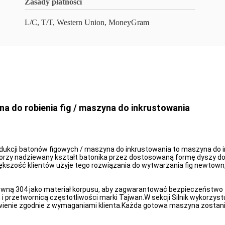
Zasady płatności
L/C, T/T, Western Union, MoneyGram
a do robienia fig / maszyna do inkrustowania
rodukcji batonów figowych / maszyna do inkrustowania to maszyna d
rzy nadziewany kształt batonika przez dostosowaną formę dyszy do 
kszość klientów użyje tego rozwiązania do wytwarzania fig newtown, f
ewną 304 jako materiał korpusu, aby zagwarantować bezpieczeństwo 
przetwornicą częstotliwości marki Tajwan.W sekcji Silnik wykorzystu
enie zgodnie z wymaganiami klienta.Każda gotowa maszyna zostanie 