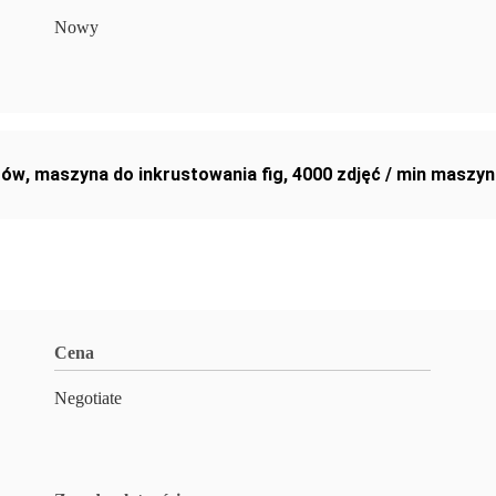
Nowy
rów
,
maszyna do inkrustowania fig
,
4000 zdjęć / min maszy
Cena
Negotiate