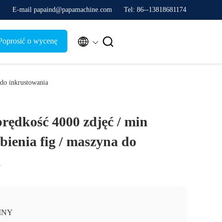
E-mail papaind@papamachine.com
Tel: 86--13818681174


Poprosić o wycenę
 do inkrustowania
rędkość 4000 zdjęć / min
bienia fig / maszyna do
a
INY